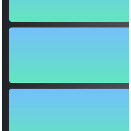
50
+
organisaties geholpen
Onze digitale oplossingen zijn op maat ontworpen om jouw
organisatie sterker in beeld te brengen en echte, meetbare resu
te behalen.
100
%
maatwerk
Wij ontzorgen volledig met betrouwbare, veilige hosting en
professioneel onderhoud, zodat jouw website altijd optimaal
presteert en jij je kunt richten op jouw missie.
100
+