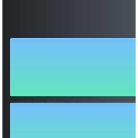
Samen het verschil maken,
project voor project
Jarenlange ervaring in het versterken van sociaal betrokken
organisaties met digitale oplossingen die hun verhaal krachtig
zichtbaar maken.
25
+ jaar
werkervaring
Samen zorgen we dat jouw organisatie groeit door de boodsch
verhelderen, de juiste middelen te kiezen en een sterke, herk
uitstraling te creëren die hét verschil maakt.