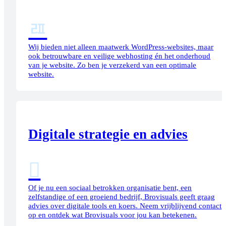
ﾯ
Wij bieden niet alleen maatwerk WordPress-websites, maar
ook betrouwbare en veilige webhosting én het onderhoud
van je website. Zo ben je verzekerd van een optimale
website.
Digitale strategie en advies

Of je nu een sociaal betrokken organisatie bent, een
zelfstandige of een groeiend bedrijf, Brovisuals geeft graag
advies over digitale tools en koers. Neem vrijblijvend contact
op en ontdek wat Brovisuals voor jou kan betekenen.