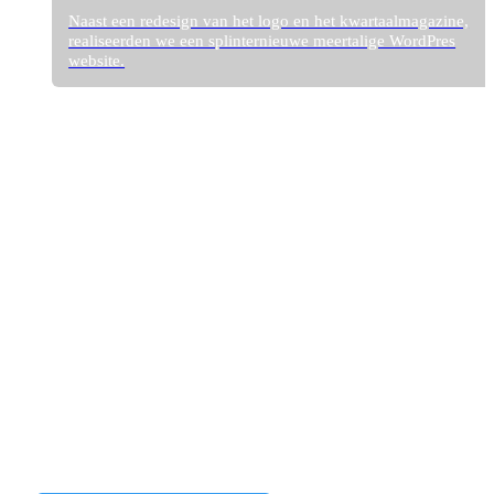
Naast een redesign van het logo en het kwartaalmagazine,
realiseerden we een splinternieuwe meertalige WordPres
website.