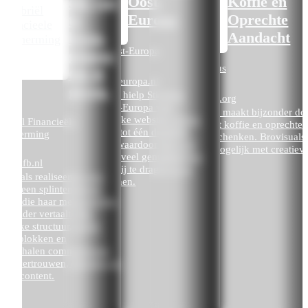
om van
Oost-
Koffie en
te
Europa
Oprechte
leven,
Aandacht
Hulp Oost-Europa

genoeg
De Koffiebus

om te
hulpoosteuropa.nl

geven.
Brovisuals hielp Stichting
dekoffiebus.org

Hulp Oost-Europa vier
De Koffiebus maakt bijzonder do
afzonderlijke websites samen
abriel Financieële
in Amersfoort koffie en oprechte
te voegen tot één duidelijk
escherming
aandacht te schenken. Brovisuals
platform, waardoor het voor
maakte het mogelijk met creatiev
bezoekers veel gemakkelijker
kracht.
abrielfb.nl
werd om bij te dragen en te
ovisuals realiseerde voor
ondersteunen.
briël een splinternieuwe
“Er is
bsite die haar mensgerichte
veel
ie helder vertaalt. Met
“Een project
contact
delijke structuur, sterke
waar zowel
en er
ntentblokken en
de stichting
kan een
antverhalen communiceert
AFSPRAA
als wij met
hoop.
 site vertrouwen, diensten en
gepaste trots
MAKEN
Dat is
uele content.
heel
op
terugkijken!”
prettig.”