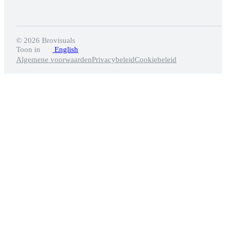
© 2026 Brovisuals️
Toon in
English
Algemene voorwaarden
Privacybeleid
Cookiebeleid