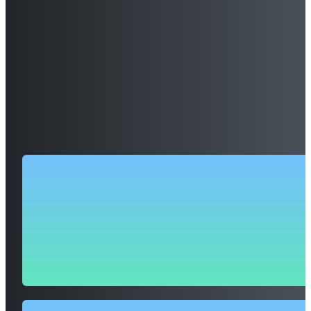
SAMENWERKEN
Samen het verschil maken,
project voor project
Jarenlange ervaring in het versterken van sociaal betrokken
organisaties met digitale oplossingen die hun verhaal krachtig
zichtbaar maken.
25
+ jaar
werkervaring