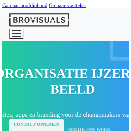
Ga naar hoofdinhoud
Ga naar voettekst
HOME
WAT WE D
ORGANISATIE IJZER
BEELD
ONS WERK
ites, apps en branding voor de changemakers va
OVER ONS
CONTACT OPNEMEN
BEKIJK ONS WERK