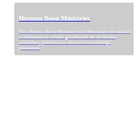
Herman Boon Ministries
Voor Herman Boon Ministries heeft Brovisuals een strakke
en informatieve website gerealiseerd die de diverse
activiteiten, producten en diensten overzichtelijk
presenteert.