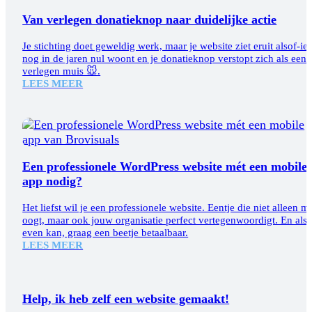
Van verlegen donatieknop naar duidelijke actie
Je stichting doet geweldig werk, maar je website ziet eruit alsof-ie
nog in de jaren nul woont en je donatieknop verstopt zich als een
verlegen muis 🐭.
LEES MEER
Een professionele WordPress website mét een mobile
app nodig?
Het liefst wil je een professionele website. Eentje die niet alleen m
oogt, maar ook jouw organisatie perfect vertegenwoordigt. En als 
even kan, graag een beetje betaalbaar.
LEES MEER
Help, ik heb zelf een website gemaakt!