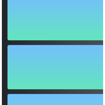
Samen zorgen we dat jouw organisatie groeit door de boodsch
verhelderen, de juiste middelen te kiezen en een sterke, herk
uitstraling te creëren die hét verschil maakt.
50
+
organisaties geholpen
Onze digitale oplossingen zijn op maat ontworpen om jouw
organisatie sterker in beeld te brengen en echte, meetbare resu
te behalen.
100
%
maatwerk
Wij ontzorgen volledig met betrouwbare, veilige hosting en