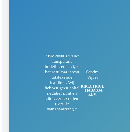
“Brovisuals werkt
transparant,
duidelijk en snel, en
Sandra
het resultaat is van
Vijber
uitstekende
kwaliteit. Wij
DIRECTRICE
hebben geen enkel
– HADASSA
negatief punt en
KDV
zijn zeer tevreden
over de
samenwerking.”